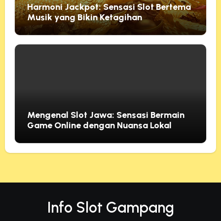
Harmoni Jackpot: Sensasi Slot Bertema
Musik yang Bikin Ketagihan
Mengenal Slot Jawa: Sensasi Bermain
Game Online dengan Nuansa Lokal
Info Slot Gampang