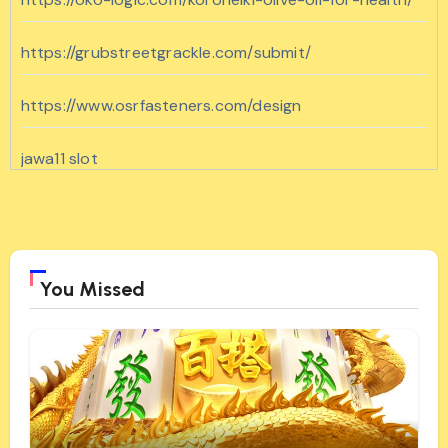
https://grubstreetgrackle.com/submit/
https://www.osrfasteners.com/design
jawa11 slot
https://dammam-cleaning.com/
situs bento11
You Missed
https://www.geocities.ws/cenat/joker11/
https://www.vernonparkgym.com/